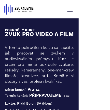
POKROČILÝ KURZ
ZVUK PRO VIDEO A FILM
V tomto pokročilém kurzu se naučíte,
jak pracovat se zvukem v
audiovizuálním průmyslu. Kurz je
určen pro mírně pokročilé zvukaře,
režiséry, kameramany, one-man-crew
filmaře, kreativce, atd... Rozšiřte si
obzory a vaši profesní kvalifikaci.
Praha
Místo konání:
PŘIPRAVUJEME
Termín konání:
(5 dní)
Lektor:
Rikki Beran BA (Hons)