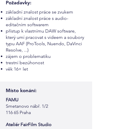
Požadavky:
základní znalost práce se zvukem
základní znalost práce s audio-
editačním softwarem
přístup k vlastnímu DAW software,
který umí pracovat s videem a soubory
typu AAF (ProTools, Nuendo, DaVinci
Resolve, ...)
zájem o problematiku
trestní bezúhonost
věk 16+ let
Místo konání:
FAMU
Smetanovo nábř. 1/2
116 65 Praha
Ateliér FairFilm Studio