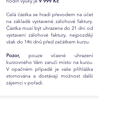
hodin výuky je
9
999
Kč
Celá částka se hradí převodem na účet
na základě vystavené zálohové faktury.
Částka musí být uhrazena do 21 dní od
vystavení zálohové faktury, nejpozději
však do 14ti dnů před začátkem kurzu.
Pozor,
pouze včasné uhrazení
kurzovného Vám zaručí místo na kurzu.
V opačném případě je vaše přihláška
stornována a dostávají možnost další
zájemci v pořadí.
Přihláška:
Máte zájem o kurz? Přihlaste se přes
dotazník.
Přihlášku zpracujeme a kontaktujeme