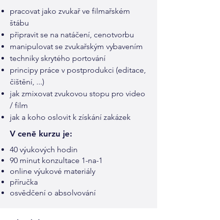
pracovat jako zvukař ve filmařském
štábu
připravit se na natáčení, cenotvorbu
manipulovat se zvukařským vybavením
techniky skrytého portování
principy práce v postprodukci (editace,
čištění, ...)
jak zmixovat zvukovou stopu pro video
/ film
jak a koho oslovit k získání zakázek
V ceně kurzu je:
40 výukových hodin
90 minut konzultace 1-na-1
online výukové materiály
příručka
osvědčení o absolvování